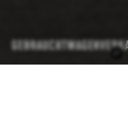
GEBRAUCHTWAGENVERK
GEBRAUCHTWAGENVERKAUF
KOMFORT AUF VIER
RÄDERN -
WIR HABEN FÜR JEDE